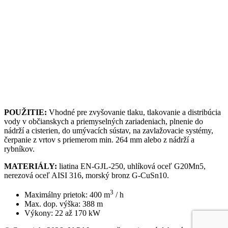
POUŽITIE:
Vhodné pre zvyšovanie tlaku, tlakovanie a distribúcia
vody v občianskych a priemyselných zariadeniach, plnenie do
nádrží a cisterien, do umývacích sústav, na zavlažovacie systémy,
čerpanie z vrtov s priemerom min. 264 mm alebo z nádrží a
rybníkov.
MATERIÁLY:
liatina EN-GJL-250, uhlíková oceľ G20Mn5,
nerezová oceľ AISI 316, morský bronz G-CuSn10.
3
Maximálny prietok: 400 m
/ h
Max. dop. výška: 388 m
Výkony: 22 až 170 kW